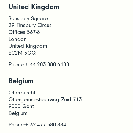
United Kingdom
Salisbury Square
29 Finsbury Circus
Offices 567-8
London
United Kingdom
EC2M 5QQ
Phone:+ 44.203.880.6488
Belgium
Otterburcht
Ottergemsesteenweg Zuid 713
9‌000 Gent
Belgium
Phone:+ 32.477.580.884