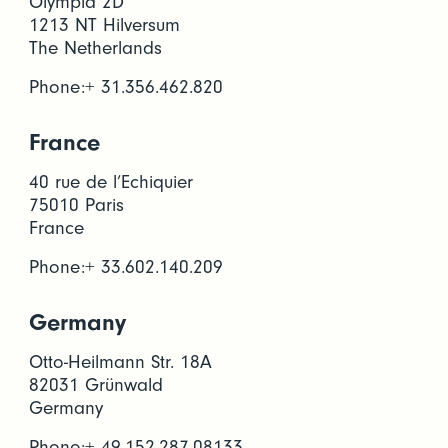
Olympia 2D
1213 NT Hilversum
The Netherlands
Phone:+ 31.356.462.820
France
40 rue de l’Echiquier
75010 Paris
France
Phone:+ 33.602.140.209
Germany
Otto-Heilmann Str. 18A
82031 Grünwald
Germany
Phone:+ 49.152.287.08133