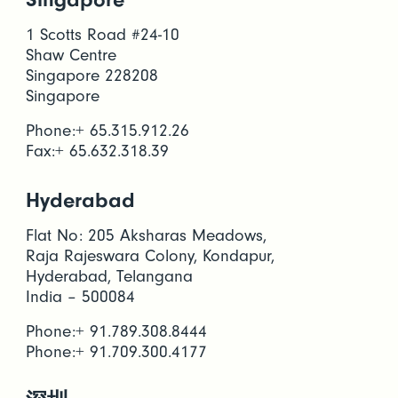
1 Scotts Road #24-10
Shaw Centre
Singapore 228208
Singapore
Phone:+ 65.315.912.26
Fax:+ 65.632.318.39
Hyderabad
Flat No: 205 Aksharas Meadows,
Raja Rajeswara Colony, Kondapur,
Hyderabad, Telangana
India – 500084
Phone:+ 91.789.308.8444
Phone:+ 91.709.300.4177