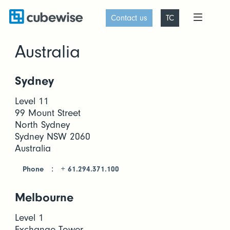
Contact us
TC
Australia
Sydney
Level 11
99 Mount Street
North Sydney
Sydney NSW 2060
Australia
:
Phone
+ 61.294.371.100
Melbourne
Level 1
Exchange Tower